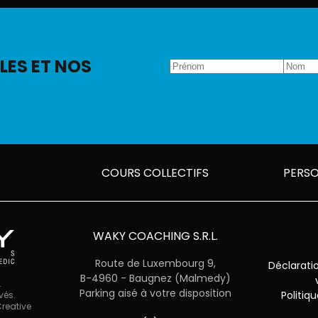
LES ET NOS
COURS COLLECTIFS
PERSO
WAKY COACHING S.R.L.
Route de Luxembourg 9,
Déclarati
B-4960 - Baugnez (Malmedy)
.
Parking aisé à votre disposition
Politiq
vés.
reative