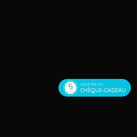
ACHETEZ UN
CHÈQUE-CADEAU
WAKY COACHING S.R.L.
Route de Luxembourg 9,